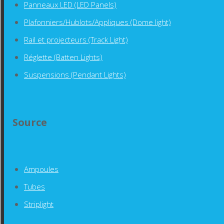
Panneaux LED (LED Panels)
Plafonniers/Hublots/Appliques (Dome light)
Rail et projecteurs (Track Light)
Réglette (Batten Lights)
Suspensions (Pendant Lights)
Source
Ampoules
Tubes
Striplight