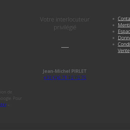
Votre interlocuteur
Conta
Menti
privilégié
Espac
Donné
Condi
Vente
Jean-Michel PIRLET
+33 (0)6 71 10 10 75
tion de
oogle. Pour
lité
–