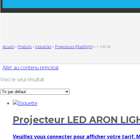
Accueil
»
Produits
»
Industriel
»
Projecteurs (Floodlight)
»
< 100 W
Aller au contenu principal
Voici le seul résultat
Projecteur LED ARON LIG
Veuillez vous connecter pour afficher votre tarif. 