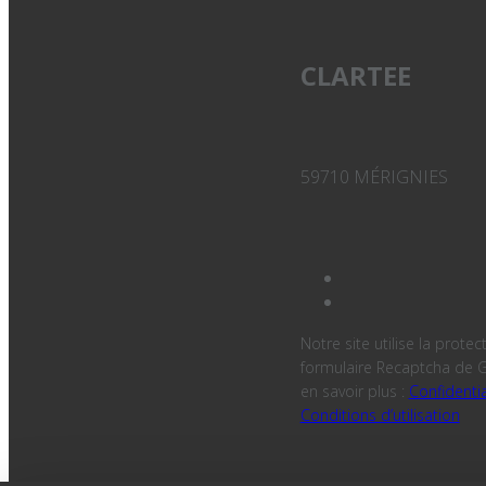
CLARTEE
59710 MÉRIGNIES
Notre site utilise la protec
formulaire Recaptcha de G
en savoir plus :
Confidentia
Conditions d’utilisation