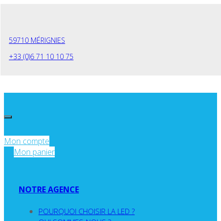
Panneau de gestion des cookies
59710 MÉRIGNIES
+33 (0)6 71 10 10 75
Mon compte
Mon panier
NOTRE AGENCE
POURQUOI CHOISIR LA LED ?