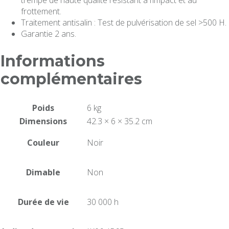
trempé de haute qualité résistant à l’impact et au
frottement.
Traitement antisalin : Test de pulvérisation de sel >500 H.
Garantie 2 ans.
Informations
complémentaires
Poids
6 kg
Dimensions
42.3 × 6 × 35.2 cm
Couleur
Noir
Dimable
Non
Durée de vie
30 000 h