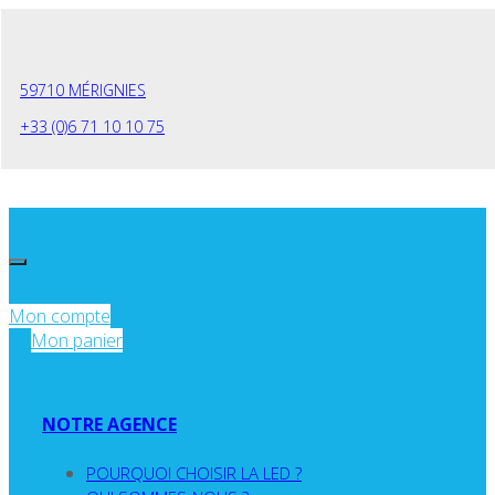
Panneau de gestion des cookies
59710 MÉRIGNIES
+33 (0)6 71 10 10 75
Mon compte
Mon panier
NOTRE AGENCE
POURQUOI CHOISIR LA LED ?