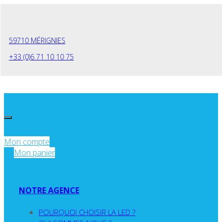
Panneau de gestion des cookies
59710 MÉRIGNIES
+33 (0)6 71 10 10 75
Mon compte
Mon panier
NOTRE AGENCE
POURQUOI CHOISIR LA LED ?