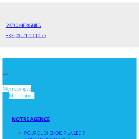
Panneau de gestion des cookies
59710 MÉRIGNIES
+33 (0)6 71 10 10 75
Mon compte
Mon panier
NOTRE AGENCE
POURQUOI CHOISIR LA LED ?