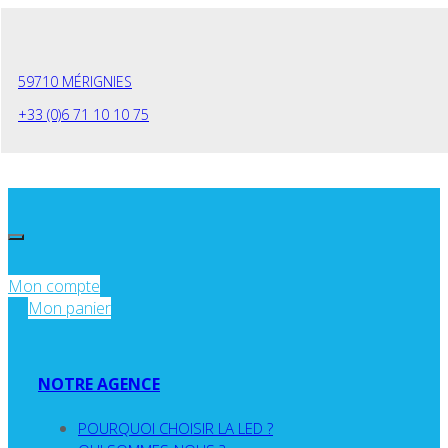
Panneau de gestion des cookies
59710 MÉRIGNIES
+33 (0)6 71 10 10 75
Mon compte
Mon panier
NOTRE AGENCE
POURQUOI CHOISIR LA LED ?