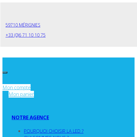
Panneau de gestion des cookies
59710 MÉRIGNIES
+33 (0)6 71 10 10 75
Mon compte
Mon panier
NOTRE AGENCE
POURQUOI CHOISIR LA LED ?