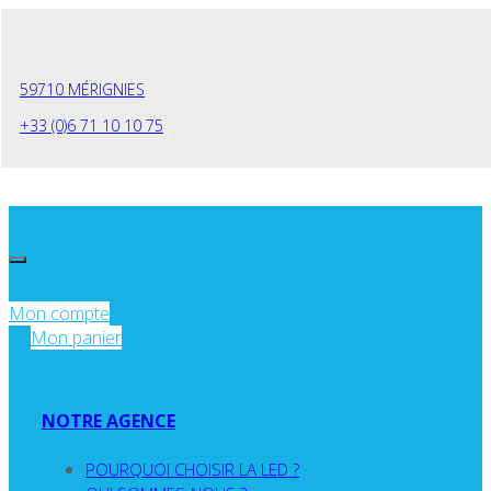
Panneau de gestion des cookies
59710 MÉRIGNIES
+33 (0)6 71 10 10 75
Mon compte
Mon panier
NOTRE AGENCE
POURQUOI CHOISIR LA LED ?