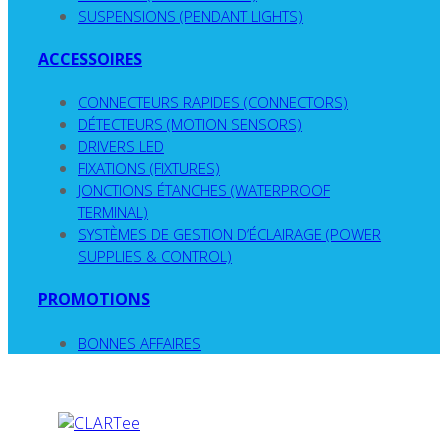
SUSPENSIONS (PENDANT LIGHTS)
ACCESSOIRES
CONNECTEURS RAPIDES (CONNECTORS)
DÉTECTEURS (MOTION SENSORS)
DRIVERS LED
FIXATIONS (FIXTURES)
JONCTIONS ÉTANCHES (WATERPROOF
TERMINAL)
SYSTÈMES DE GESTION D’ÉCLAIRAGE (POWER
SUPPLIES & CONTROL)
PROMOTIONS
BONNES AFFAIRES