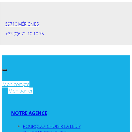
Panneau de gestion des cookies
59710 MÉRIGNIES
+33 (0)6 71 10 10 75
Mon compte
Mon panier
NOTRE AGENCE
POURQUOI CHOISIR LA LED ?