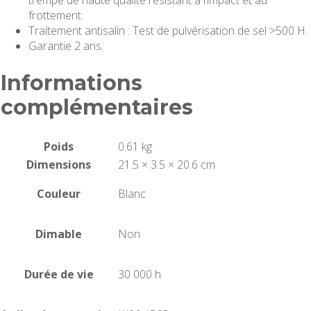
trempé de haute qualité résistant à l’impact et au
frottement.
Traitement antisalin : Test de pulvérisation de sel >500 H.
Garantie 2 ans.
Informations
complémentaires
Poids
0.61 kg
Dimensions
21.5 × 3.5 × 20.6 cm
Couleur
Blanc
Dimable
Non
Durée de vie
30 000 h