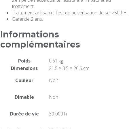
trempé de haute qualité résistant à l’impact et au
frottement.
Traitement antisalin : Test de pulvérisation de sel >500 H.
Garantie 2 ans.
Informations
complémentaires
Poids
0.61 kg
Dimensions
21.5 × 3.5 × 20.6 cm
Couleur
Noir
Dimable
Non
Durée de vie
30 000 h