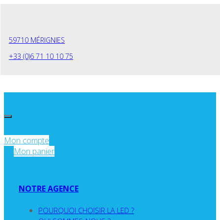
Panneau de gestion des cookies
59710 MÉRIGNIES
+33 (0)6 71 10 10 75
Mon compte
Mon panier
NOTRE AGENCE
POURQUOI CHOISIR LA LED ?