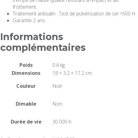
trempé de haute qualité résistant à l’impact et au
frottement.
Traitement antisalin : Test de pulvérisation de sel >500 H.
Garantie 2 ans.
Informations
complémentaires
Poids
0.4 kg
Dimensions
18 × 3.2 × 17.2 cm
Couleur
Noir
Dimable
Non
Durée de vie
30 000 h