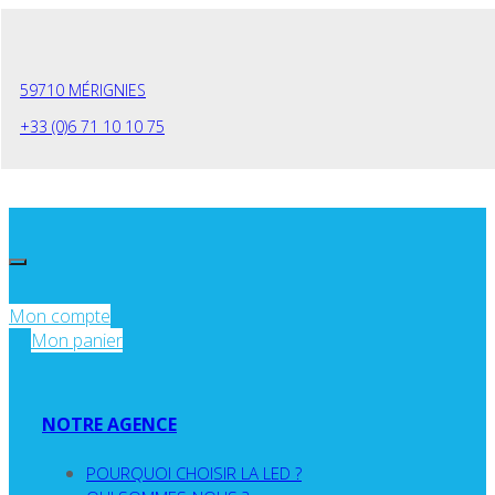
Panneau de gestion des cookies
59710 MÉRIGNIES
+33 (0)6 71 10 10 75
Mon compte
Mon panier
NOTRE AGENCE
POURQUOI CHOISIR LA LED ?