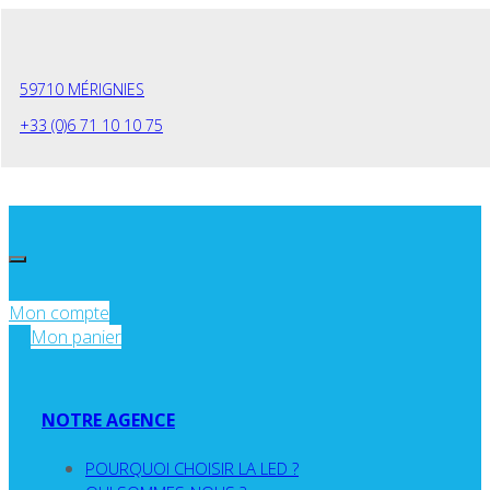
Panneau de gestion des cookies
59710 MÉRIGNIES
+33 (0)6 71 10 10 75
Mon compte
Mon panier
NOTRE AGENCE
POURQUOI CHOISIR LA LED ?