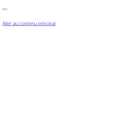
Aller au contenu principal
LUMINAIRE
LINÉAIRE LED ARON
LIGHT LYNX 40 W
120CM 4800LM 3000K À
5700K PAR
COMMUTATEUR