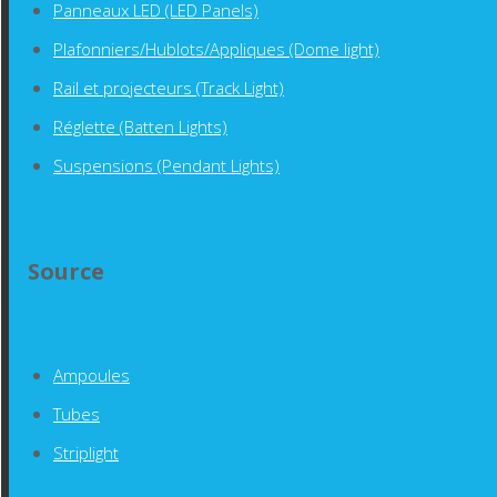
Panneaux LED (LED Panels)
Plafonniers/Hublots/Appliques (Dome light)
Rail et projecteurs (Track Light)
Réglette (Batten Lights)
Suspensions (Pendant Lights)
Source
Ampoules
Tubes
Striplight