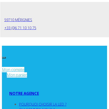
Panneau de gestion des cookies
59710 MÉRIGNIES
+33 (0)6 71 10 10 75
Mon compte
Mon panier
NOTRE AGENCE
POURQUOI CHOISIR LA LED ?