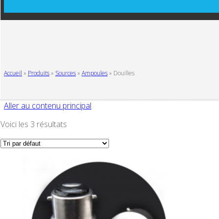
Accueil
»
Produits
»
Sources
»
Ampoules
»
Douilles
Aller au contenu principal
Voici les 3 résultats