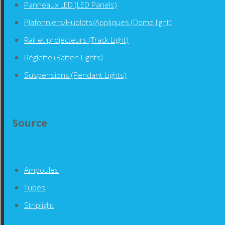
Panneaux LED (LED Panels)
Plafonniers/Hublots/Appliques (Dome light)
Rail et projecteurs (Track Light)
Réglette (Batten Lights)
Suspensions (Pendant Lights)
Source
Ampoules
Tubes
Striplight