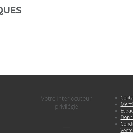
QUES
Votre interlocuteur
Conta
Menti
privilégié
Espac
Donné
Condi
Vente