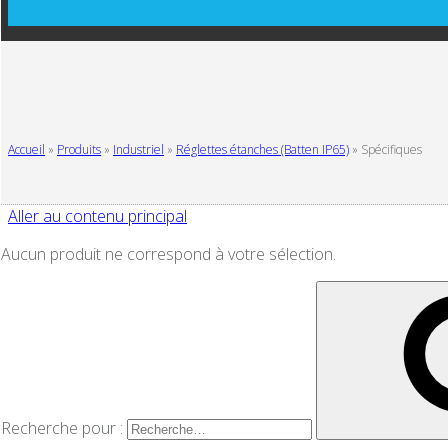
Accueil
»
Produits
»
Industriel
»
Réglettes étanches (Batten IP65)
»
Spécifiques
Aller au contenu principal
Aucun produit ne correspond à votre sélection.
Recherche pour :