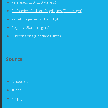
Panneaux LED (LED Panels)
Plafonniers/Hublots/Appliques (Dome light)
Rail et projecteurs (Track Light)
Réglette (Batten Lights)
Suspensions (Pendant Lights)
Source
Ampoules
Tubes
Striplight