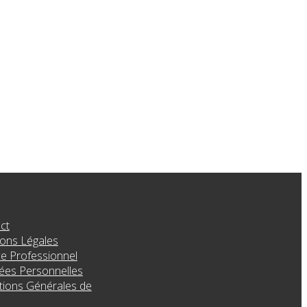
ct
ons Légales
e Professionnel
es Personnelles
tions Générales de