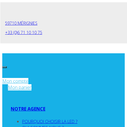
Panneau de gestion des cookies
59710 MÉRIGNIES
+33 (0)6 71 10 10 75
Mon compte
Mon panier
NOTRE AGENCE
POURQUOI CHOISIR LA LED ?